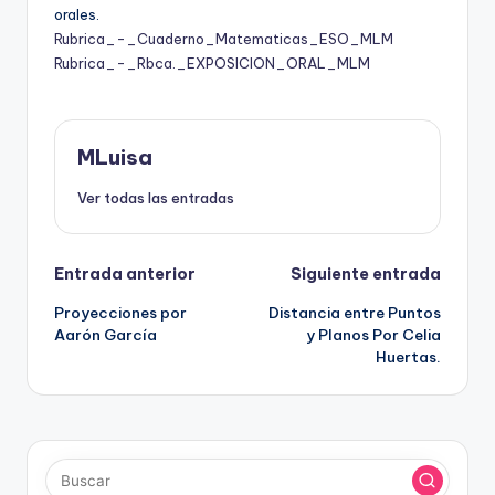
orales.
Rubrica_-_Cuaderno_Matematicas_ESO_MLM
Rubrica_-_Rbca._EXPOSICION_ORAL_MLM
MLuisa
Ver todas las entradas
Navegación
Entrada anterior
Siguiente entrada
Proyecciones por
Distancia entre Puntos
de
Aarón García
y Planos Por Celia
Huertas.
entradas