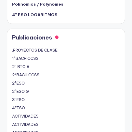
Polinomios / Polynômes
4º ESO LOGARITMOS
Publicaciones
.PROYECTOS DE CLASE
1ºBACH CCSS
2º BTO A
2ºBACH CCSS
2ºESO
2ºESO G
3ºESO
4ºESO
ACTIVIDADES
ACTIVIDADES