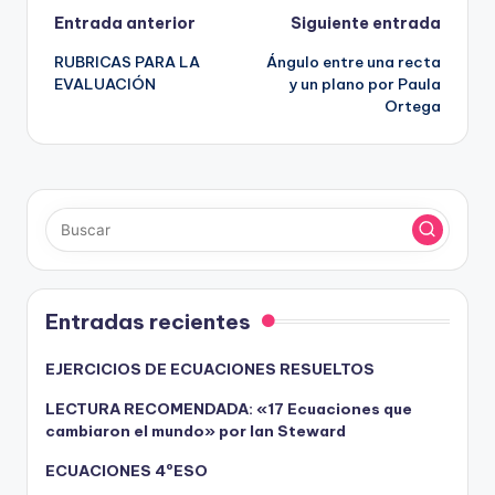
Navegación
Entrada anterior
Siguiente entrada
RUBRICAS PARA LA
Ángulo entre una recta
de
EVALUACIÓN
y un plano por Paula
Ortega
entradas
Entradas recientes
EJERCICIOS DE ECUACIONES RESUELTOS
LECTURA RECOMENDADA: «17 Ecuaciones que
cambiaron el mundo» por Ian Steward
ECUACIONES 4ºESO