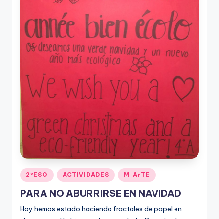
Publicado
2ºESO
ACTIVIDADES
M-ArTE
en
PARA NO ABURRIRSE EN NAVIDAD
Hoy hemos estado haciendo fractales de papel en