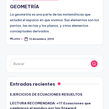
GEOMETRÍA
La geometría es una parte de las matemáticas que
estudia el espacio en que vivimos. Sus elementos son los
puntos, las rectas y los planos, y otros elementos
conceptuales derivados…
MLuisa
12 diciembre, 2019
Publicado
por
Entradas recientes
EJERCICIOS DE ECUACIONES RESUELTOS
LECTURA RECOMENDADA: «17 Ecuaciones que
cambiaron el mundo» por Ian Steward