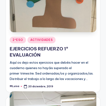
Publicado
2ºESO
ACTIVIDADES
en
EJERCICIOS REFUERZO 1º
EVALUACIÓN
Aquí os dejo estos ejercicios que debéis hacer en el
cuaderno quienes no hayáis superado el
primer trimestre. Sed ordenadas/os y organizados/as.
Distribuir el trabajo a lo largo de las vacaciones y…
MLuisa
20 diciembre, 2019
Publicado
por