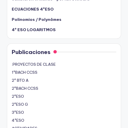
ECUACIONES 4ºESO
Polinomios / Polynômes
4º ESO LOGARITMOS
Publicaciones
.PROYECTOS DE CLASE
1ºBACH CCSS
2º BTO A
2ºBACH CCSS
2ºESO
2ºESO G
3ºESO
4ºESO