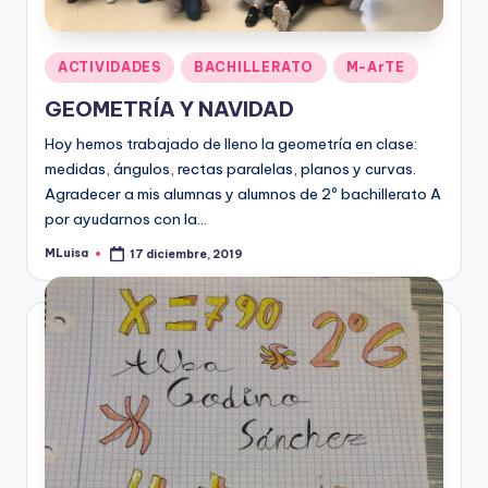
Publicado
ACTIVIDADES
BACHILLERATO
M-ArTE
en
GEOMETRÍA Y NAVIDAD
Hoy hemos trabajado de lleno la geometría en clase:
medidas, ángulos, rectas paralelas, planos y curvas.
Agradecer a mis alumnas y alumnos de 2º bachillerato A
por ayudarnos con la…
MLuisa
17 diciembre, 2019
Publicado
por