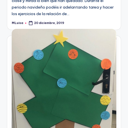
clase y mirad lo bien que han quedado. Durante el
periodo navideño podéis ir adelantando tarea y hacer
los ejercicios de la relación de…
MLuisa
20 diciembre, 2019
Publicado
por