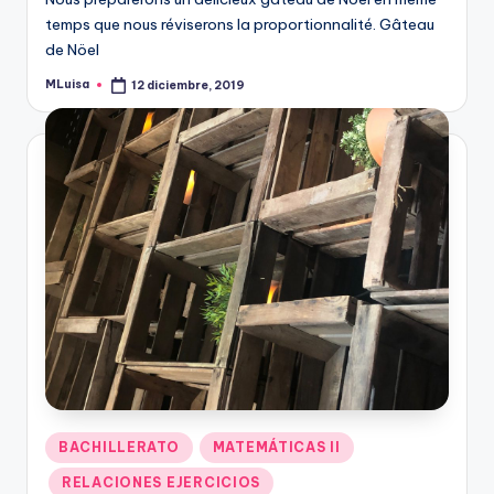
temps que nous réviserons la proportionnalité. Gâteau
de Nöel
MLuisa
12 diciembre, 2019
Publicado
por
Publicado
BACHILLERATO
MATEMÁTICAS II
en
RELACIONES EJERCICIOS