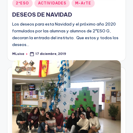
Publicado
2ºESO
ACTIVIDADES
M-ArTE
en
DESEOS DE NAVIDAD
Los deseos para esta Navidad y el próximo año 2020
formulados por las alumnas y alumnos de 2ºESO G,
decoran la entrada del instituto. Que estos y todos los
deseos…
MLuisa
17 diciembre, 2019
Publicado
por