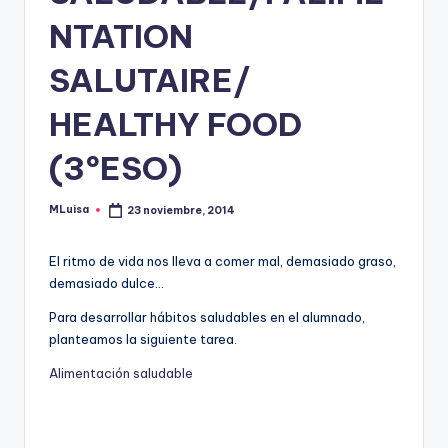
NTATION
SALUTAIRE/
HEALTHY FOOD
(3ºESO)
MLuisa
23 noviembre, 2014
Publicado
por
El ritmo de vida nos lleva a comer mal, demasiado graso,
demasiado dulce…
Para desarrollar hábitos saludables en el alumnado,
planteamos la siguiente tarea.
Alimentación saludable