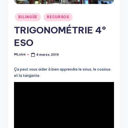
Publicado
BILINGÜE
RECURSOS
en
TRIGONOMÉTRIE 4º
ESO
MLuisa
6 marzo, 2019
Publicado
por
Ça peut vous aider à bien apprendre le sinus, le cosinus
et la tangente