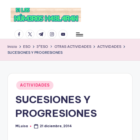
facebook.com
twitter.com
t.me
instagram.com
youtube.com
Inicio
ESO
3ºESO
OTRAS ACTIVIDADES
ACTIVIDADES
SUCESIONES Y PROGRESIONES
Publicado
ACTIVIDADES
en
SUCESIONES Y
PROGRESIONES
MLuisa
21 diciembre, 2014
Publicado
por