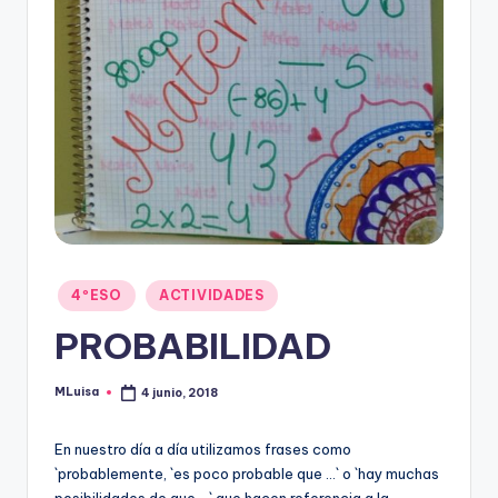
Publicado
4ºESO
ACTIVIDADES
en
PROBABILIDAD
MLuisa
4 junio, 2018
Publicado
por
En nuestro día a día utilizamos frases como
`probablemente, `es poco probable que …` o `hay muchas
posibilidades de que …` que hacen referencia a la