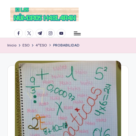
facebook.com
twitter.com
t.me
instagram.com
youtube.com
Inicio
ESO
4ºESO
PROBABILIDAD