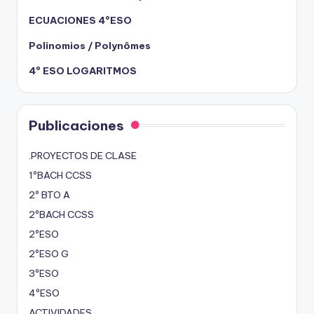
ECUACIONES 4ºESO
Polinomios / Polynômes
4º ESO LOGARITMOS
Publicaciones
.PROYECTOS DE CLASE
1ºBACH CCSS
2º BTO A
2ºBACH CCSS
2ºESO
2ºESO G
3ºESO
4ºESO
ACTIVIDADES