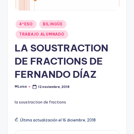
Publicado
4ºESO
BILINGÜE
en
TRABAJO ALUMNADO
LA SOUSTRACTION
DE FRACTIONS DE
FERNANDO DÍAZ
MLuisa
12 noviembre, 2018
Publicado
por
la soustraction de fractions
Última actualización el 16 diciembre, 2018