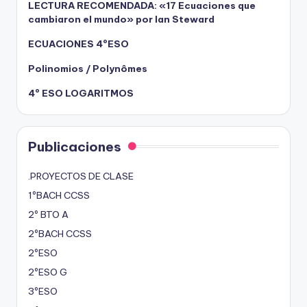
LECTURA RECOMENDADA: «17 Ecuaciones que
cambiaron el mundo» por Ian Steward
ECUACIONES 4ºESO
Polinomios / Polynômes
4º ESO LOGARITMOS
Publicaciones
.PROYECTOS DE CLASE
1ºBACH CCSS
2º BTO A
2ºBACH CCSS
2ºESO
2ºESO G
3ºESO