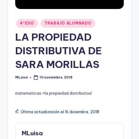
Publicado
4ºESO
TRABAJO ALUMNADO
en
LA PROPIEDAD
DISTRIBUTIVA DE
SARA MORILLAS
MLuisa
10 noviembre, 2018
Publicado
por
matematicas «la propiedad distributiva´
Última actualización el 16 diciembre, 2018
MLuisa