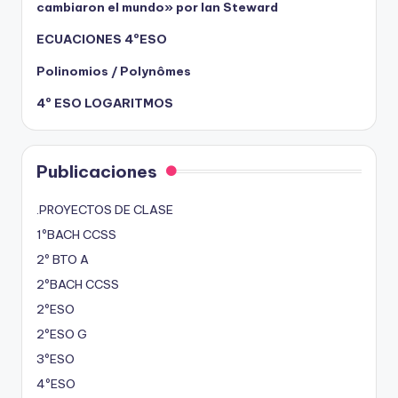
cambiaron el mundo» por Ian Steward
ECUACIONES 4ºESO
Polinomios / Polynômes
4º ESO LOGARITMOS
Publicaciones
.PROYECTOS DE CLASE
1ºBACH CCSS
2º BTO A
2ºBACH CCSS
2ºESO
2ºESO G
3ºESO
4ºESO