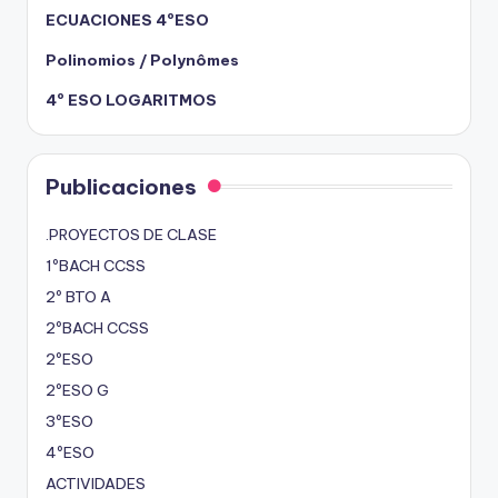
ECUACIONES 4ºESO
Polinomios / Polynômes
4º ESO LOGARITMOS
Publicaciones
.PROYECTOS DE CLASE
1ºBACH CCSS
2º BTO A
2ºBACH CCSS
2ºESO
2ºESO G
3ºESO
4ºESO
ACTIVIDADES