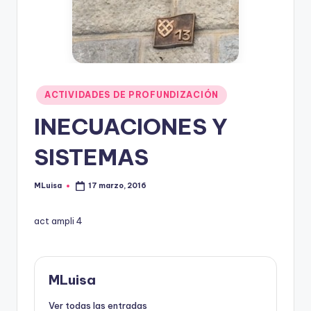
Publicado
ACTIVIDADES DE PROFUNDIZACIÓN
en
INECUACIONES Y
SISTEMAS
MLuisa
17 marzo, 2016
Publicado
por
act ampli 4
MLuisa
Ver todas las entradas