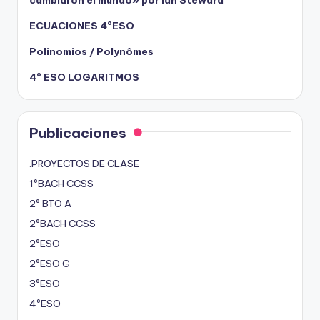
ECUACIONES 4ºESO
Polinomios / Polynômes
4º ESO LOGARITMOS
Publicaciones
.PROYECTOS DE CLASE
1ºBACH CCSS
2º BTO A
2ºBACH CCSS
2ºESO
2ºESO G
3ºESO
4ºESO