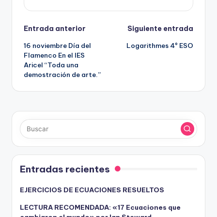
Navegación
Entrada anterior
Siguiente entrada
16 noviembre Día del
Logarithmes 4º ESO
de
Flamenco En el IES
Aricel “Toda una
entradas
demostración de arte.”
Entradas recientes
EJERCICIOS DE ECUACIONES RESUELTOS
LECTURA RECOMENDADA: «17 Ecuaciones que
cambiaron el mundo» por Ian Steward