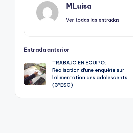
MLuisa
Ver todas las entradas
Navegación
Entrada anterior
TRABAJO EN EQUIPO:
de
Réalisation d’une enquête sur
l’alimentation des adolescents
entradas
(3ºESO)