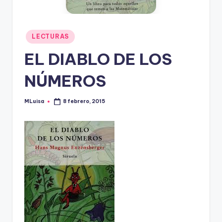
Publicado
LECTURAS
en
EL DIABLO DE LOS
NÚMEROS
MLuisa
8 febrero, 2015
Publicado
por