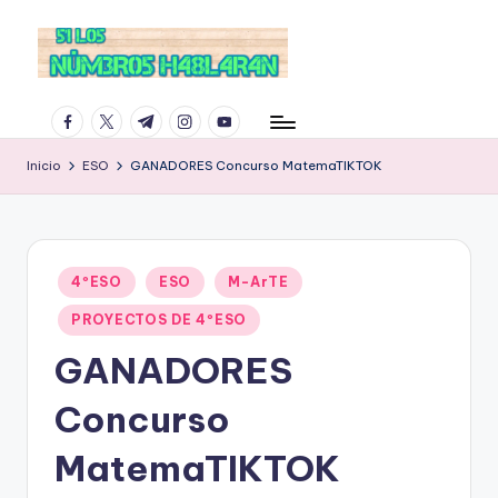
facebook.com
twitter.com
t.me
instagram.com
youtube.com
Inicio
ESO
GANADORES Concurso MatemaTIKTOK
Publicado
4ºESO
ESO
M-ArTE
en
PROYECTOS DE 4ºESO
GANADORES
Concurso
MatemaTIKTOK