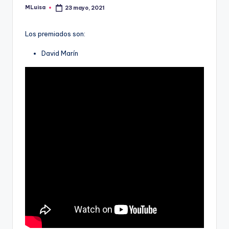
MLuisa
23 mayo, 2021
Publicado
por
Los premiados son:
David Marín