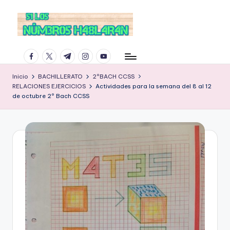
facebook.com
twitter.com
t.me
instagram.com
youtube.com
Inicio
BACHILLERATO
2ºBACH CCSS
RELACIONES EJERCICIOS
Actividades para la semana del 8 al 12
de octubre 2º Bach CCSS