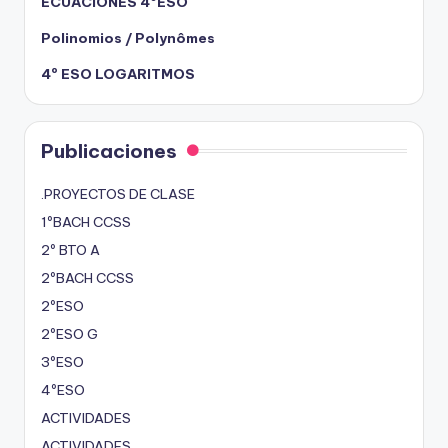
ECUACIONES 4ºESO
Polinomios / Polynômes
4º ESO LOGARITMOS
Publicaciones
.PROYECTOS DE CLASE
1ºBACH CCSS
2º BTO A
2ºBACH CCSS
2ºESO
2ºESO G
3ºESO
4ºESO
ACTIVIDADES
ACTIVIDADES