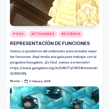
Publicado
3ºESO
ACTIVIDADES
RECURSOS
en
REPRESENTACÍÓN DE FUNCIONES
Vamos a ayudarnos del ordenador para estudiar mejor
las funciones Aquí tenéis una guía para trabajar con el
programa Geogebra. ¡Es fácil, vamos a intentarlo!
https://www.geogebra.org/m/bWHTqOW5#material/
QI3N5OMj
MLuisa
11 febrero, 2018
Publicado
por