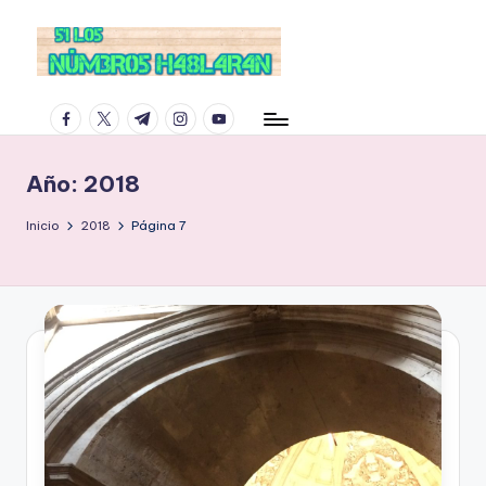
facebook.com
twitter.com
t.me
instagram.com
youtube.com
Año:
2018
Inicio
2018
Página 7