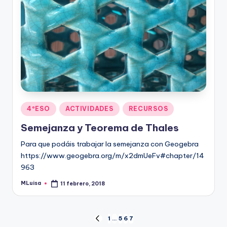
Publicado
4ºESO
ACTIVIDADES
RECURSOS
en
Semejanza y Teorema de Thales
Para que podáis trabajar la semejanza con Geogebra
https://www.geogebra.org/m/x2dmUeFv#chapter/14
963
MLuisa
11 febrero, 2018
Publicado
por
Navegación
1
…
5
6
7
PÁGINA