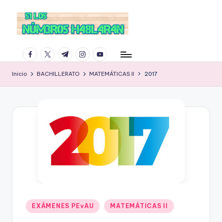
facebook.com
twitter.com
t.me
instagram.com
youtube.com
Inicio
BACHILLERATO
MATEMÁTICAS II
2017
Publicado
EXÁMENES PEvAU
MATEMÁTICAS II
en