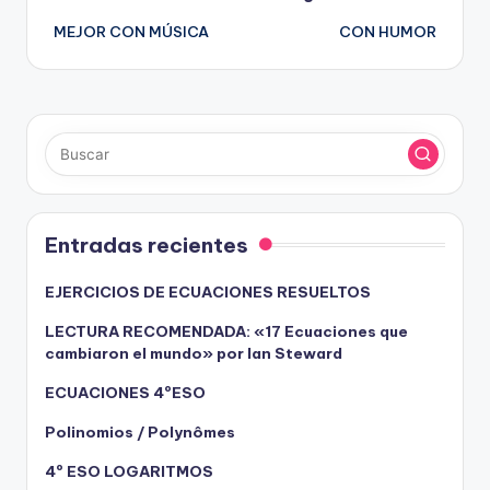
Navegación
MEJOR CON MÚSICA
CON HUMOR
de
entradas
Entradas recientes
EJERCICIOS DE ECUACIONES RESUELTOS
LECTURA RECOMENDADA: «17 Ecuaciones que
cambiaron el mundo» por Ian Steward
ECUACIONES 4ºESO
Polinomios / Polynômes
4º ESO LOGARITMOS